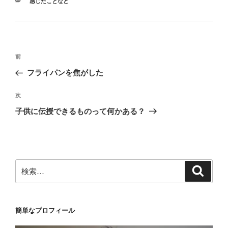
カ
感じたことなど
テ
ゴ
リ
ー
投
前
前
稿
の
フライパンを焦がした
ナ
投
ビ
稿
次
次
ゲ
の
子供に伝授できるものって何かある？
投
ー
稿
シ
ョ
ン
検
検
索
索:
簡単なプロフィール