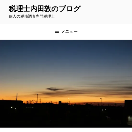
コ
税理士内田敦のブログ
ン
個人の税務調査専門税理士
テ
ン
ツ
メニュー
へ
ス
キ
ッ
プ