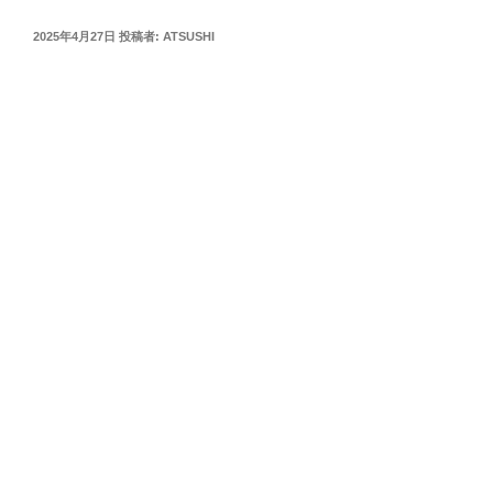
投
2025年4月27日
投稿者:
ATSUSHI
稿
日: