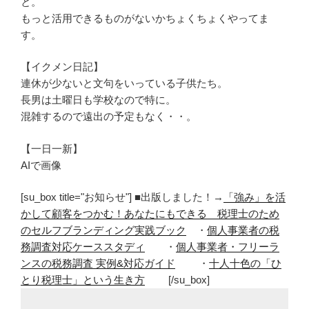
と。
もっと活用できるものがないかちょくちょくやってま
す。
【イクメン日記】
連休が少ないと文句をいっている子供たち。
長男は土曜日も学校なので特に。
混雑するので遠出の予定もなく・・。
【一日一新】
AIで画像
[su_box title="お知らせ"] ■出版しました！→
「強み」を活
かして顧客をつかむ！あなたにもできる 税理士のため
のセルフブランディング実践ブック
・
個人事業者の税
務調査対応ケーススタディ
・
個人事業者・フリーラ
ンスの税務調査 実例&対応ガイド
・
十人十色の「ひ
とり税理士」という生き方
[/su_box]