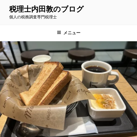
コ
税理士内田敦のブログ
ン
個人の税務調査専門税理士
テ
ン
ツ
メニュー
へ
ス
キ
ッ
プ