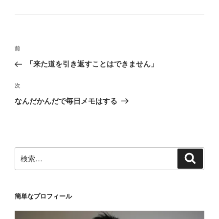
テ
ゴ
リ
ー
投
前
前
稿
の
「来た道を引き返すことはできません」
ナ
投
ビ
稿
次
次
ゲ
の
なんだかんだで毎日メモはする
投
ー
稿
シ
ョ
ン
検
検
索
索:
簡単なプロフィール