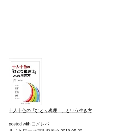
十人十色の「ひとり税理士」という生き方
posted with
ヨメレバ
井ノ上 陽一 大蔵財務協会 2018-05-30