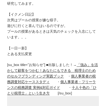
研究してみます。
【イクメン日記】
次男はプールの授業が嫌な様子。
遊びに行くと喜んではいるのですが。
プールの授業があるときは天気のチェックを入念にして
います。。。
【一日一新】
とある支払変更
[su_box title="お知らせ"] ■出版しました！→
「強み」を活
かして顧客をつかむ！あなたにもできる 税理士のため
のセルフブランディング実践ブック
・
個人事業者の税
務調査対応ケーススタディ
・
個人事業者・フリーラ
ンスの税務調査 実例&対応ガイド
・
十人十色の「ひ
とり税理士」という生き方
[/su_box]