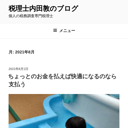
コ
税理士内田敦のブログ
ン
個人の税務調査専門税理士
テ
ン
ツ
メニュー
へ
ス
キ
月:
2021年8月
ッ
プ
投
2021年8月1日
稿
ちょっとのお金を払えば快適になるのなら
日:
支払う