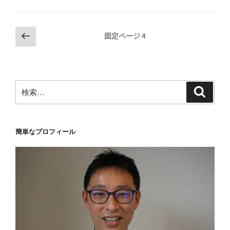
投
前
固定ページ
4
の
稿
ペ
の
ー
ペ
ジ
検
検
ー
索
索:
ジ
送
簡単なプロフィール
り