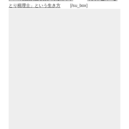
とり税理士」という生き方
[/su_box]
を
払
え
ば
快
適
に
な
る
の
な
ら
支
払
う”
の