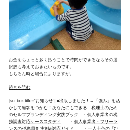
お金をちょっと多く払うことで時間ができるならその選
択肢も考えておきたいものです。
もちろん時と場合によりますが。
“ち
続きを読む
ょ
[su_box title="お知らせ"] ■出版しました！→
「強み」を活
っ
かして顧客をつかむ！あなたにもできる 税理士のため
と
のセルフブランディング実践ブック
・
個人事業者の税
の
務調査対応ケーススタディ
・
個人事業者・フリーラ
お
ンスの税務調査 実例&対応ガイド
・
十人十色の「ひ
金