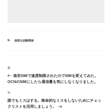
カ
税理士試験関係
テ
ゴ
リ
ー
投
前
前
稿
の
格安SIMで速度制限されたのでSIMを変えてみた。
ナ
投
OCNのSIMにしたら通信量を気にしなくなりました。
ビ
稿
ゲ
次
次
の
ー
誰でもミスはする。致命的なミスをしないためにチェッ
投
シ
クリストを活用しましょう。
稿