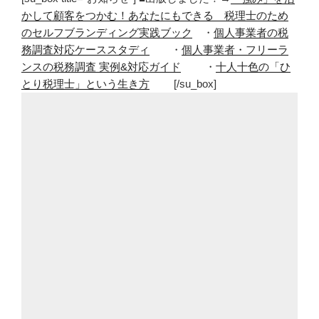
かして顧客をつかむ！あなたにもできる 税理士のため
のセルフブランディング実践ブック
・
個人事業者の税
務調査対応ケーススタディ
・
個人事業者・フリーラ
ンスの税務調査 実例&対応ガイド
・
十人十色の「ひ
とり税理士」という生き方
[/su_box]