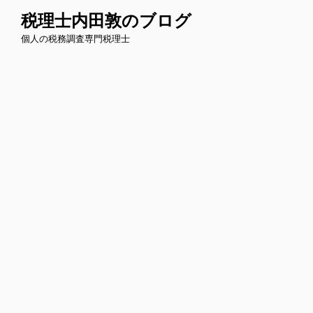
コ
税理士内田敦のブログ
ン
個人の税務調査専門税理士
テ
ン
ツ
へ
ス
キ
ッ
プ