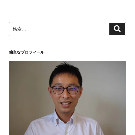
ョ
ン
検
検
索
索:
簡単なプロフィール