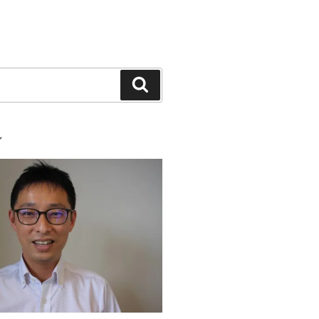
検
索
ル