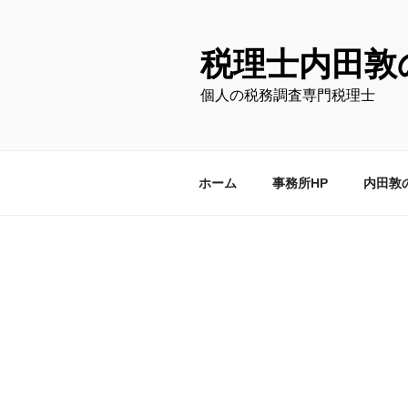
コ
ン
テ
税理士内田敦
ン
個人の税務調査専門税理士
ツ
へ
ス
キ
ホーム
事務所HP
内田敦
ッ
プ