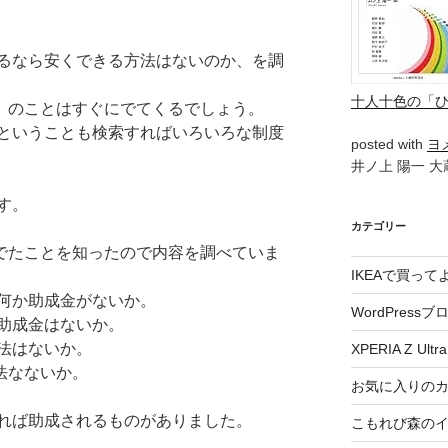
るなら安くできる方法はないのか、を調
十人十色の「
） のことはすぐにでてくるでしょう。
ということも検索すればいろいろな制度
posted with
ヨ
井ノ上 陽一 大蔵
す。
カテゴリー
がでたことを知ったので内容を調べていま
IKEAで買っ
何か助成金がないか。
WordPressブ
助成金はないか。
法はないか。
XPERIA Z Ultra
方法なないか。
お気に入りの
れば助成されるものがありました。
こもれび森の