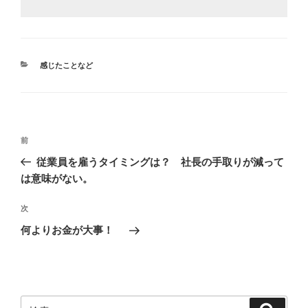
カ
感じたことなど
テ
ゴ
リ
ー
投
前
前
稿
の
従業員を雇うタイミングは？ 社長の手取りが減って
ナ
投
は意味がない。
ビ
稿
ゲ
次
次
の
ー
何よりお金が大事！
投
シ
稿
ョ
ン
検
検