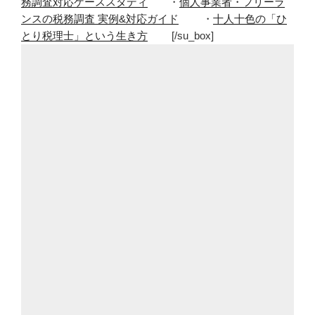
務調査対応ケーススタディ
・
個人事業者・フリーラ
ンスの税務調査 実例&対応ガイド
・
十人十色の「ひ
とり税理士」という生き方
[/su_box]