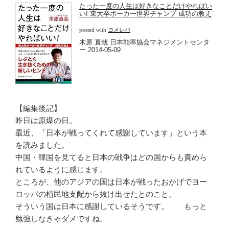
たった一度の人生は好きなことだけやればい
い! 東大卒ポーカー世界チャンプ 成功の教え
posted with
ヨメレバ
木原 直哉 日本能率協会マネジメントセンタ
ー 2014-05-09
【編集後記】
昨日は原爆の日。
最近、「日本が戦ってくれて感謝しています」という本
を読みました。
中国・韓国を見てると日本の戦争はどの国からも責めら
れているように感じます。
ところが、他のアジアの国は日本が戦ったおかげでヨー
ロッパの植民地支配から抜け出せたとのこと。
そういう国は日本に感謝しているそうです。 もっと
勉強しなきゃダメですね。