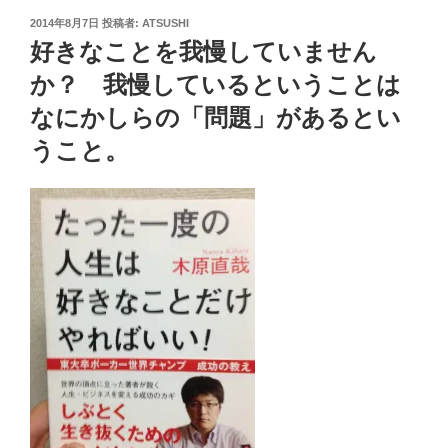
投
2014年8月7日
投稿者:
ATSUSHI
稿
好きなことを我慢していません
日:
か？ 我慢しているということは
なにかしらの「問題」があるとい
うこと。