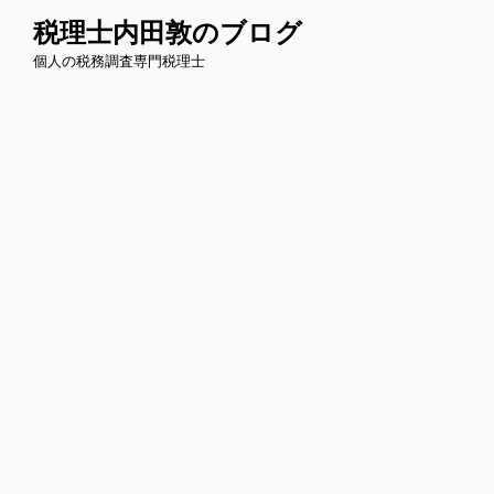
コ
税理士内田敦のブログ
ン
個人の税務調査専門税理士
テ
ン
ツ
へ
ス
キ
ッ
プ