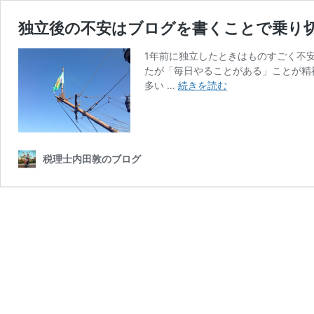
独立後の不安はブログを書くことで乗り
1年前に独立したときはものすごく不
たが「毎日やることがある」ことが精
独
多い …
続きを読む
立
後
の
不
安
税理士内田敦のブログ
は
ブ
ロ
グ
を
書
く
こ
と
で